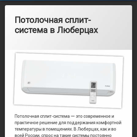
Потолочная сплит-
система в Люберцах
Рубрики:
Опубликовано
от
Каталог
admin
15.03.2025
Потолочная сплит-система ー это современное и
практичное решение для поддержания комфортной
температуры в помещениях. В Люберцах, как и во
всей России, спрос на такие системы постоянно